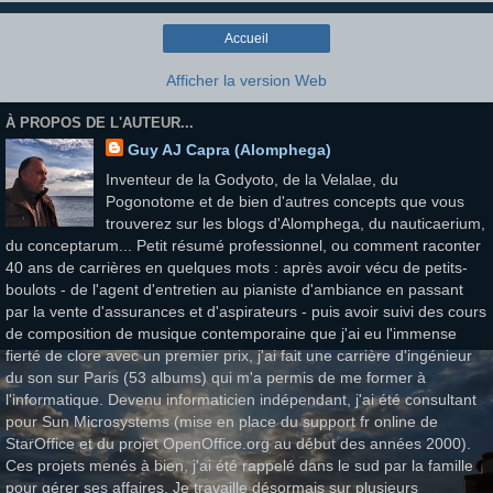
Accueil
Afficher la version Web
À PROPOS DE L'AUTEUR...
Guy AJ Capra (Alomphega)
Inventeur de la Godyoto, de la Velalae, du
Pogonotome et de bien d'autres concepts que vous
trouverez sur les blogs d'Alomphega, du nauticaerium,
du conceptarum... Petit résumé professionnel, ou comment raconter
40 ans de carrières en quelques mots : après avoir vécu de petits-
boulots - de l'agent d'entretien au pianiste d'ambiance en passant
par la vente d'assurances et d'aspirateurs - puis avoir suivi des cours
de composition de musique contemporaine que j'ai eu l'immense
fierté de clore avec un premier prix, j'ai fait une carrière d'ingénieur
du son sur Paris (53 albums) qui m'a permis de me former à
l'informatique. Devenu informaticien indépendant, j'ai été consultant
pour Sun Microsystems (mise en place du support fr online de
StarOffice et du projet OpenOffice.org au début des années 2000).
Ces projets menés à bien, j'ai été rappelé dans le sud par la famille
pour gérer ses affaires. Je travaille désormais sur plusieurs