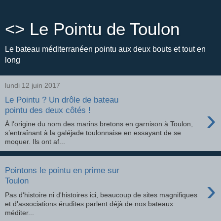
<> Le Pointu de Toulon
Le bateau méditerranéen pointu aux deux bouts et tout en
long
lundi 12 juin 2017
Le Pointu ? Un drôle de bateau
›
pointu des deux côtés !
À l'origine du nom des marins bretons en garnison à Toulon,
s’entraînant à la galéjade toulonnaise en essayant de se
moquer. Ils ont af...
Pointons le pointu en prime sur
›
Toulon
Pas d'histoire ni d'histoires ici, beaucoup de sites magnifiques
et d'associations érudites parlent déjà de nos bateaux
méditer...